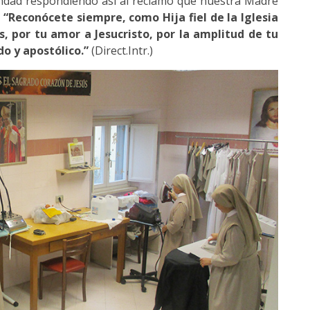
andad respondiendo así al reclamo que nuestra Madre
:
“Reconócete siempre, como Hija fiel de la Iglesia
, por tu amor a Jesucristo, por la amplitud de tu
do y apostólico.”
(Direct.Intr.)