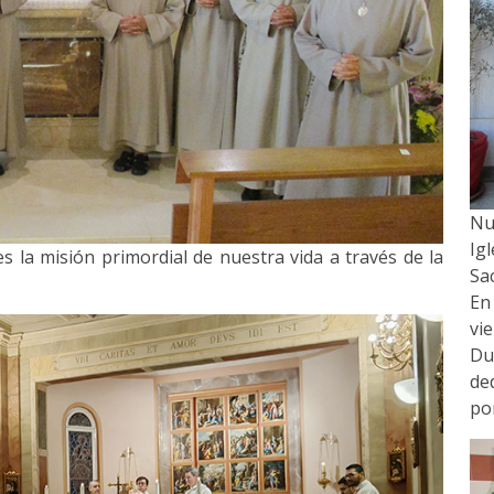
Nu
Ig
 la misión primordial de nuestra vida a través de la
Sa
En
vi
Du
de
por