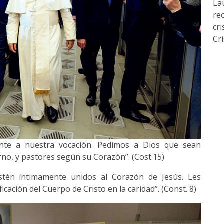
La
re
cr
Cri
ente a nuestra vocación. Pedimos a Dios que sean
rno, y pastores según su Corazón”. (Cost.15)
tén íntimamente unidos al Corazón de Jesús. Les
icación del Cuerpo de Cristo en la caridad”. (Const. 8)