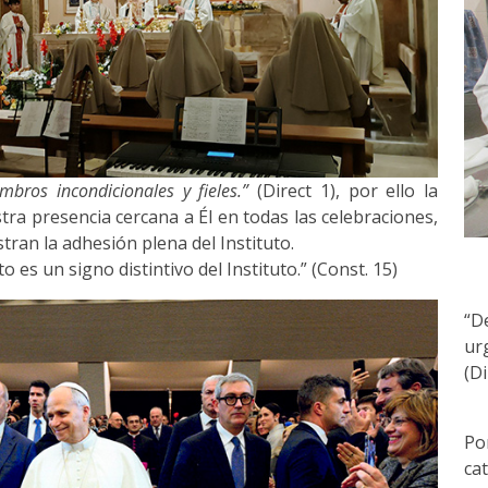
bros incondicionales y fieles.”
(Direct 1), por ello la
ra presencia cercana a Él en todas las celebraciones,
ran la adhesión plena del Instituto.
to es un signo distintivo del Instituto.” (Const. 15)
“D
ur
(Di
Po
ca