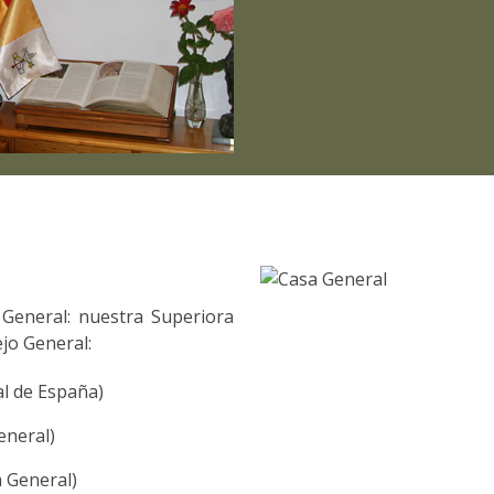
a General: nuestra Superiora
jo General:
al de España)
eneral)
 General)