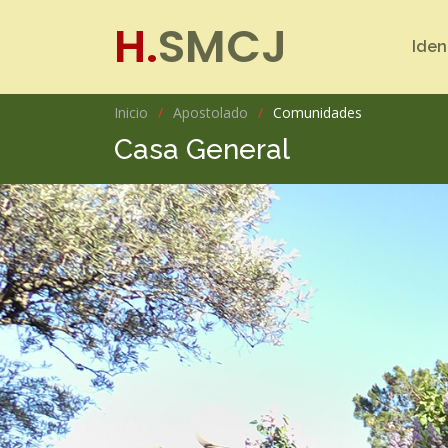
H.
SMCJ
Iden
Inicio
Apostolado
Comunidades
Casa General