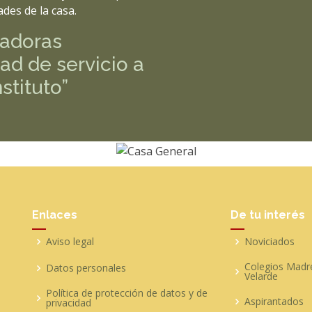
ades de la casa.
radoras
d de servicio a
nstituto”
Enlaces
De tu interés
Aviso legal
Noviciados
Colegios Madr
Datos personales
Velarde
Política de protección de datos y de
Aspirantados
privacidad