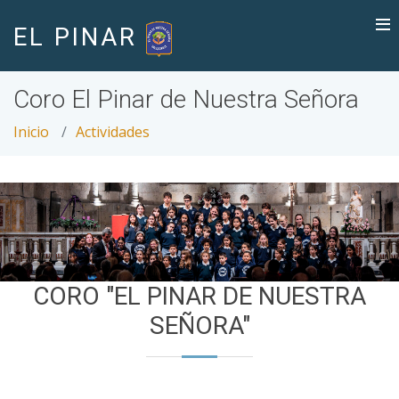
EL PINAR
Coro El Pinar de Nuestra Señora
Inicio
Actividades
CORO "EL PINAR DE NUESTRA
SEÑORA"